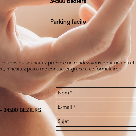
34500 Béziers
Parking facile
uestions ou souhaitez prendre un rendez-vous pour un entreti
, n'hésitez pas à me contacter grâce à ce formulaire :
- 34500 BEZIERS