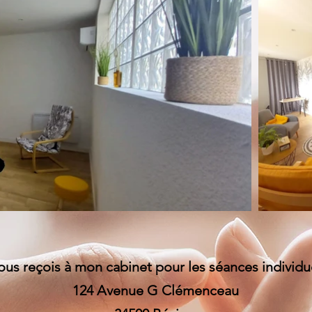
ous reçois à mon cabinet pour les séances individu
124 Avenue G Clémenceau