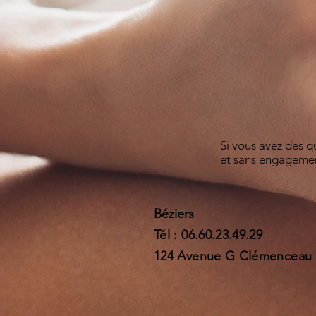
Si vous avez des q
et sans engagement
Béziers
​​Tél : 06.60.23.49.29
124 Avenue G Clémenceau 